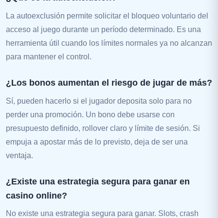
La autoexclusión permite solicitar el bloqueo voluntario del
acceso al juego durante un período determinado. Es una
herramienta útil cuando los límites normales ya no alcanzan
para mantener el control.
¿Los bonos aumentan el riesgo de jugar de más?
Sí, pueden hacerlo si el jugador deposita solo para no
perder una promoción. Un bono debe usarse con
presupuesto definido, rollover claro y límite de sesión. Si
empuja a apostar más de lo previsto, deja de ser una
ventaja.
¿Existe una estrategia segura para ganar en
casino online?
No existe una estrategia segura para ganar. Slots, crash