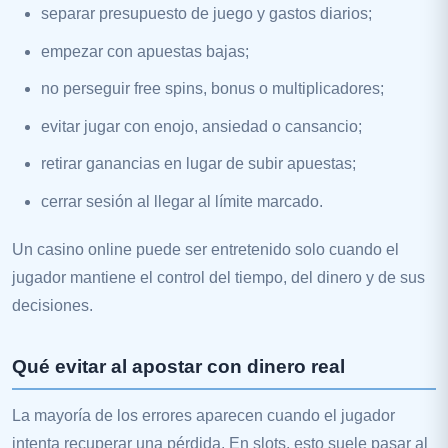
separar presupuesto de juego y gastos diarios;
empezar con apuestas bajas;
no perseguir free spins, bonus o multiplicadores;
evitar jugar con enojo, ansiedad o cansancio;
retirar ganancias en lugar de subir apuestas;
cerrar sesión al llegar al límite marcado.
Un casino online puede ser entretenido solo cuando el
jugador mantiene el control del tiempo, del dinero y de sus
decisiones.
Qué evitar al apostar con dinero real
La mayoría de los errores aparecen cuando el jugador
intenta recuperar una pérdida. En slots, esto suele pasar al