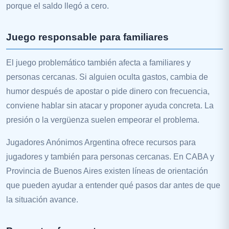
porque el saldo llegó a cero.
Juego responsable para familiares
El juego problemático también afecta a familiares y
personas cercanas. Si alguien oculta gastos, cambia de
humor después de apostar o pide dinero con frecuencia,
conviene hablar sin atacar y proponer ayuda concreta. La
presión o la vergüenza suelen empeorar el problema.
Jugadores Anónimos Argentina ofrece recursos para
jugadores y también para personas cercanas. En CABA y
Provincia de Buenos Aires existen líneas de orientación
que pueden ayudar a entender qué pasos dar antes de que
la situación avance.