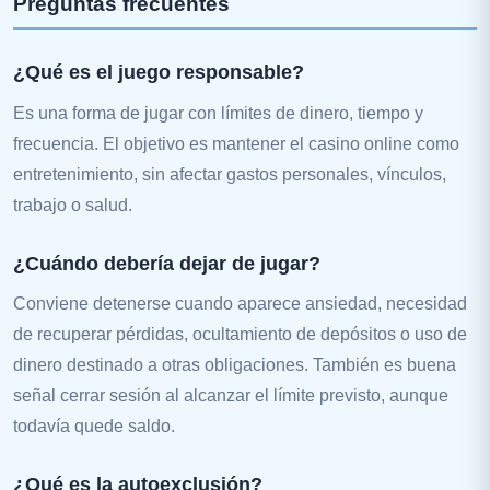
Preguntas frecuentes
¿Qué es el juego responsable?
Es una forma de jugar con límites de dinero, tiempo y
frecuencia. El objetivo es mantener el casino online como
entretenimiento, sin afectar gastos personales, vínculos,
trabajo o salud.
¿Cuándo debería dejar de jugar?
Conviene detenerse cuando aparece ansiedad, necesidad
de recuperar pérdidas, ocultamiento de depósitos o uso de
dinero destinado a otras obligaciones. También es buena
señal cerrar sesión al alcanzar el límite previsto, aunque
todavía quede saldo.
¿Qué es la autoexclusión?