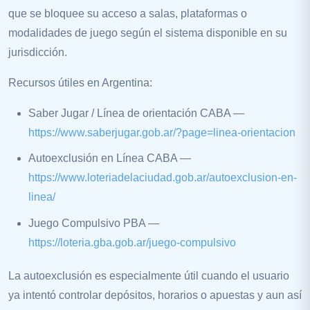
que se bloquee su acceso a salas, plataformas o
modalidades de juego según el sistema disponible en su
jurisdicción.
Recursos útiles en Argentina:
Saber Jugar / Línea de orientación CABA —
https://www.saberjugar.gob.ar/?page=linea-orientacion
Autoexclusión en Línea CABA —
https://www.loteriadelaciudad.gob.ar/autoexclusion-en-
linea/
Juego Compulsivo PBA —
https://loteria.gba.gob.ar/juego-compulsivo
La autoexclusión es especialmente útil cuando el usuario
ya intentó controlar depósitos, horarios o apuestas y aun así