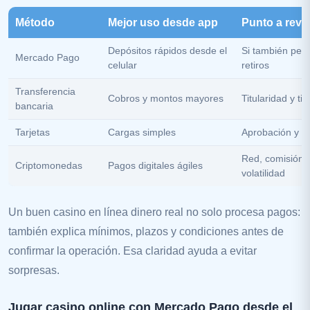
Método
Mejor uso desde app
Punto a revi
Depósitos rápidos desde el
Si también perm
Mercado Pago
celular
retiros
Transferencia
Cobros y montos mayores
Titularidad y t
bancaria
Tarjetas
Cargas simples
Aprobación y lí
Red, comisión 
Criptomonedas
Pagos digitales ágiles
volatilidad
Un buen casino en línea dinero real no solo procesa pagos:
también explica mínimos, plazos y condiciones antes de
confirmar la operación. Esa claridad ayuda a evitar
sorpresas.
Jugar casino online con Mercado Pago desde el