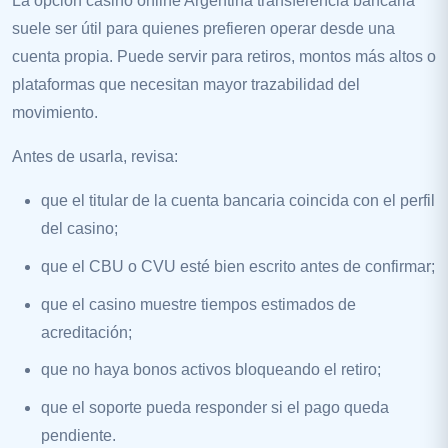
La opción casino online Argentina transferencia bancaria
suele ser útil para quienes prefieren operar desde una
cuenta propia. Puede servir para retiros, montos más altos o
plataformas que necesitan mayor trazabilidad del
movimiento.
Antes de usarla, revisa:
que el titular de la cuenta bancaria coincida con el perfil
del casino;
que el CBU o CVU esté bien escrito antes de confirmar;
que el casino muestre tiempos estimados de
acreditación;
que no haya bonos activos bloqueando el retiro;
que el soporte pueda responder si el pago queda
pendiente.