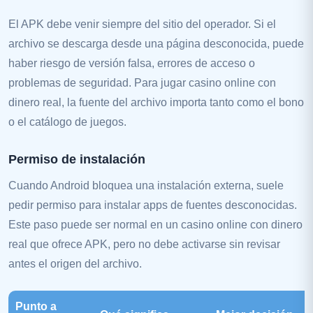
El APK debe venir siempre del sitio del operador. Si el
archivo se descarga desde una página desconocida, puede
haber riesgo de versión falsa, errores de acceso o
problemas de seguridad. Para jugar casino online con
dinero real, la fuente del archivo importa tanto como el bono
o el catálogo de juegos.
Permiso de instalación
Cuando Android bloquea una instalación externa, suele
pedir permiso para instalar apps de fuentes desconocidas.
Este paso puede ser normal en un casino online con dinero
real que ofrece APK, pero no debe activarse sin revisar
antes el origen del archivo.
Punto a