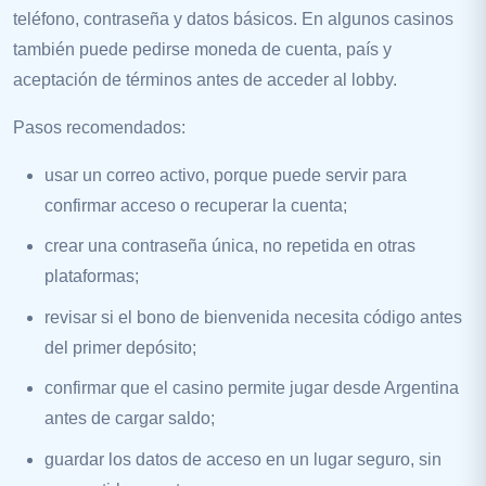
teléfono, contraseña y datos básicos. En algunos casinos
también puede pedirse moneda de cuenta, país y
aceptación de términos antes de acceder al lobby.
Pasos recomendados:
usar un correo activo, porque puede servir para
confirmar acceso o recuperar la cuenta;
crear una contraseña única, no repetida en otras
plataformas;
revisar si el bono de bienvenida necesita código antes
del primer depósito;
confirmar que el casino permite jugar desde Argentina
antes de cargar saldo;
guardar los datos de acceso en un lugar seguro, sin