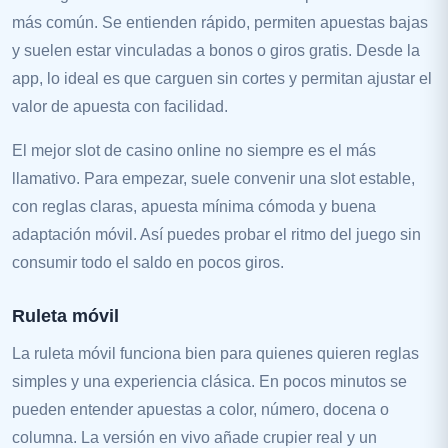
más común. Se entienden rápido, permiten apuestas bajas
y suelen estar vinculadas a bonos o giros gratis. Desde la
app, lo ideal es que carguen sin cortes y permitan ajustar el
valor de apuesta con facilidad.
El mejor slot de casino online no siempre es el más
llamativo. Para empezar, suele convenir una slot estable,
con reglas claras, apuesta mínima cómoda y buena
adaptación móvil. Así puedes probar el ritmo del juego sin
consumir todo el saldo en pocos giros.
Ruleta móvil
La ruleta móvil funciona bien para quienes quieren reglas
simples y una experiencia clásica. En pocos minutos se
pueden entender apuestas a color, número, docena o
columna. La versión en vivo añade crupier real y un