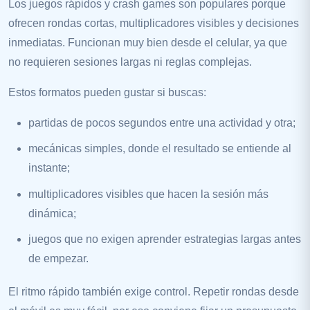
Los juegos rápidos y crash games son populares porque
ofrecen rondas cortas, multiplicadores visibles y decisiones
inmediatas. Funcionan muy bien desde el celular, ya que
no requieren sesiones largas ni reglas complejas.
Estos formatos pueden gustar si buscas:
partidas de pocos segundos entre una actividad y otra;
mecánicas simples, donde el resultado se entiende al
instante;
multiplicadores visibles que hacen la sesión más
dinámica;
juegos que no exigen aprender estrategias largas antes
de empezar.
El ritmo rápido también exige control. Repetir rondas desde