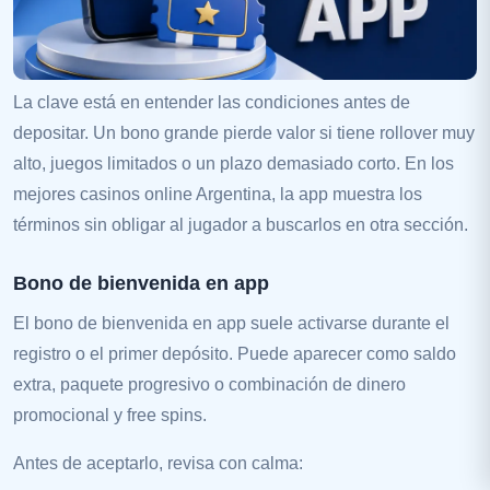
La clave está en entender las condiciones antes de
depositar. Un bono grande pierde valor si tiene rollover muy
alto, juegos limitados o un plazo demasiado corto. En los
mejores casinos online Argentina, la app muestra los
términos sin obligar al jugador a buscarlos en otra sección.
Bono de bienvenida en app
El bono de bienvenida en app suele activarse durante el
registro o el primer depósito. Puede aparecer como saldo
extra, paquete progresivo o combinación de dinero
promocional y free spins.
Antes de aceptarlo, revisa con calma: