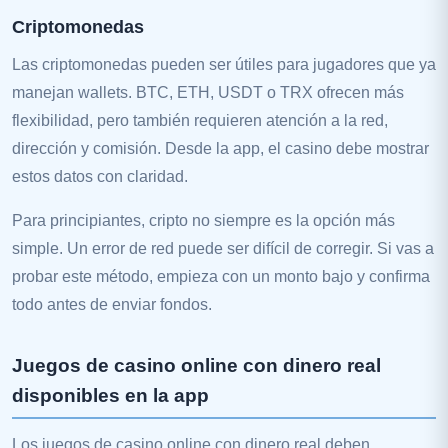
Criptomonedas
Las criptomonedas pueden ser útiles para jugadores que ya
manejan wallets. BTC, ETH, USDT o TRX ofrecen más
flexibilidad, pero también requieren atención a la red,
dirección y comisión. Desde la app, el casino debe mostrar
estos datos con claridad.
Para principiantes, cripto no siempre es la opción más
simple. Un error de red puede ser difícil de corregir. Si vas a
probar este método, empieza con un monto bajo y confirma
todo antes de enviar fondos.
Juegos de casino online con dinero real
disponibles en la app
Los juegos de casino online con dinero real deben