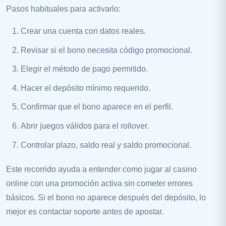
Pasos habituales para activarlo:
Crear una cuenta con datos reales.
Revisar si el bono necesita código promocional.
Elegir el método de pago permitido.
Hacer el depósito mínimo requerido.
Confirmar que el bono aparece en el perfil.
Abrir juegos válidos para el rollover.
Controlar plazo, saldo real y saldo promocional.
Este recorrido ayuda a entender como jugar al casino
online con una promoción activa sin cometer errores
básicos. Si el bono no aparece después del depósito, lo
mejor es contactar soporte antes de apostar.