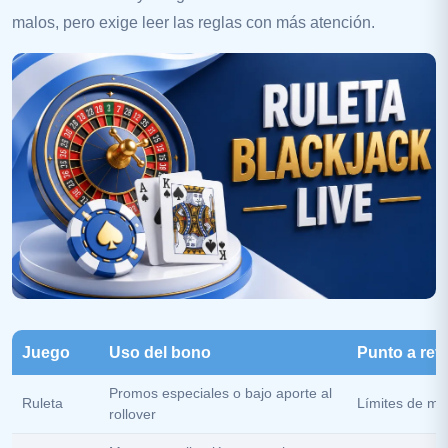
malos, pero exige leer las reglas con más atención.
Juego
Uso del bono
Punto a rev
Promos especiales o bajo aporte al
Ruleta
Límites de me
rollover