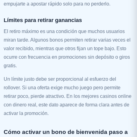
empujarte a apostar rápido solo para no perderlo.
Límites para retirar ganancias
El retiro máximo es una condición que muchos usuarios
miran tarde. Algunos bonos permiten retirar varias veces el
valor recibido, mientras que otros fijan un tope bajo. Esto
ocurre con frecuencia en promociones sin depósito o giros
gratis.
Un límite justo debe ser proporcional al esfuerzo del
rollover. Si una oferta exige mucho juego pero permite
retirar poco, pierde atractivo. En los mejores casinos online
con dinero real, este dato aparece de forma clara antes de
activar la promoción.
Cómo activar un bono de bienvenida paso a