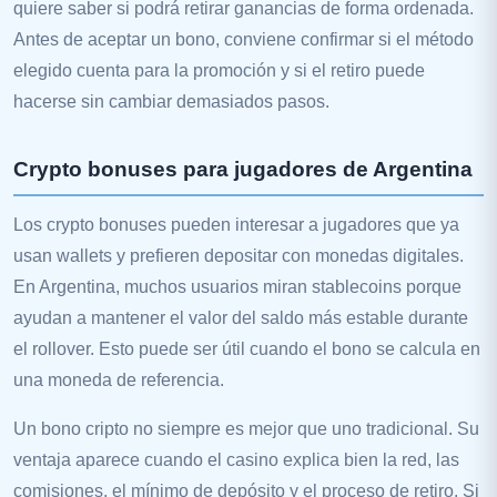
quiere saber si podrá retirar ganancias de forma ordenada.
Antes de aceptar un bono, conviene confirmar si el método
elegido cuenta para la promoción y si el retiro puede
hacerse sin cambiar demasiados pasos.
Crypto bonuses para jugadores de Argentina
Los crypto bonuses pueden interesar a jugadores que ya
usan wallets y prefieren depositar con monedas digitales.
En Argentina, muchos usuarios miran stablecoins porque
ayudan a mantener el valor del saldo más estable durante
el rollover. Esto puede ser útil cuando el bono se calcula en
una moneda de referencia.
Un bono cripto no siempre es mejor que uno tradicional. Su
ventaja aparece cuando el casino explica bien la red, las
comisiones, el mínimo de depósito y el proceso de retiro. Si