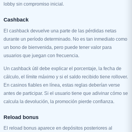
lobby sin compromiso inicial.
Cashback
El cashback devuelve una parte de las pérdidas netas
durante un período determinado. No es tan inmediato como
un bono de bienvenida, pero puede tener valor para
usuarios que juegan con frecuencia.
Un cashback útil debe explicar el porcentaje, la fecha de
cálculo, el límite máximo y si el saldo recibido tiene rollover.
En casinos fiables en línea, estas reglas deberían verse
antes de participar. Si el usuario tiene que adivinar cómo se
calcula la devolución, la promoción pierde confianza.
Reload bonus
El reload bonus aparece en depósitos posteriores al