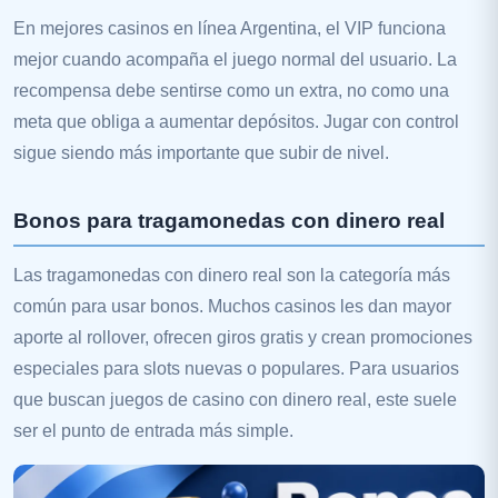
En mejores casinos en línea Argentina, el VIP funciona
mejor cuando acompaña el juego normal del usuario. La
recompensa debe sentirse como un extra, no como una
meta que obliga a aumentar depósitos. Jugar con control
sigue siendo más importante que subir de nivel.
Bonos para tragamonedas con dinero real
Las tragamonedas con dinero real son la categoría más
común para usar bonos. Muchos casinos les dan mayor
aporte al rollover, ofrecen giros gratis y crean promociones
especiales para slots nuevas o populares. Para usuarios
que buscan juegos de casino con dinero real, este suele
ser el punto de entrada más simple.