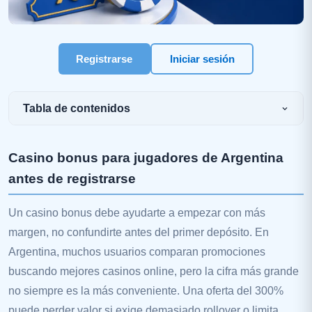
Registrarse
Iniciar sesión
Tabla de contenidos
Casino bonus para jugadores de Argentina
antes de registrarse
Un casino bonus debe ayudarte a empezar con más
margen, no confundirte antes del primer depósito. En
Argentina, muchos usuarios comparan promociones
buscando mejores casinos online, pero la cifra más grande
no siempre es la más conveniente. Una oferta del 300%
puede perder valor si exige demasiado rollover o limita