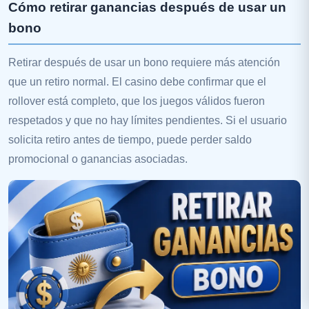
Cómo retirar ganancias después de usar un
bono
Retirar después de usar un bono requiere más atención
que un retiro normal. El casino debe confirmar que el
rollover está completo, que los juegos válidos fueron
respetados y que no hay límites pendientes. Si el usuario
solicita retiro antes de tiempo, puede perder saldo
promocional o ganancias asociadas.