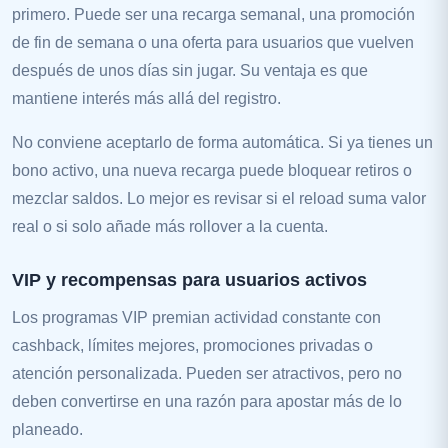
primero. Puede ser una recarga semanal, una promoción
de fin de semana o una oferta para usuarios que vuelven
después de unos días sin jugar. Su ventaja es que
mantiene interés más allá del registro.
No conviene aceptarlo de forma automática. Si ya tienes un
bono activo, una nueva recarga puede bloquear retiros o
mezclar saldos. Lo mejor es revisar si el reload suma valor
real o si solo añade más rollover a la cuenta.
VIP y recompensas para usuarios activos
Los programas VIP premian actividad constante con
cashback, límites mejores, promociones privadas o
atención personalizada. Pueden ser atractivos, pero no
deben convertirse en una razón para apostar más de lo
planeado.