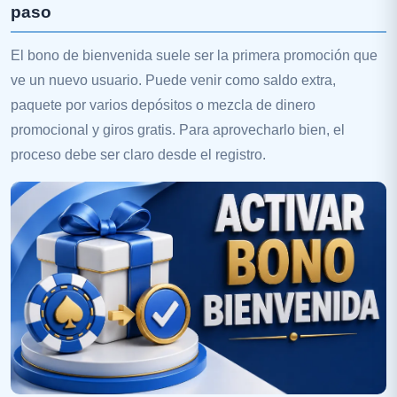
paso
El bono de bienvenida suele ser la primera promoción que
ve un nuevo usuario. Puede venir como saldo extra,
paquete por varios depósitos o mezcla de dinero
promocional y giros gratis. Para aprovecharlo bien, el
proceso debe ser claro desde el registro.