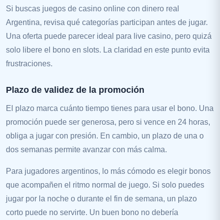
Si buscas juegos de casino online con dinero real
Argentina, revisa qué categorías participan antes de jugar.
Una oferta puede parecer ideal para live casino, pero quizá
solo libere el bono en slots. La claridad en este punto evita
frustraciones.
Plazo de validez de la promoción
El plazo marca cuánto tiempo tienes para usar el bono. Una
promoción puede ser generosa, pero si vence en 24 horas,
obliga a jugar con presión. En cambio, un plazo de una o
dos semanas permite avanzar con más calma.
Para jugadores argentinos, lo más cómodo es elegir bonos
que acompañen el ritmo normal de juego. Si solo puedes
jugar por la noche o durante el fin de semana, un plazo
corto puede no servirte. Un buen bono no debería